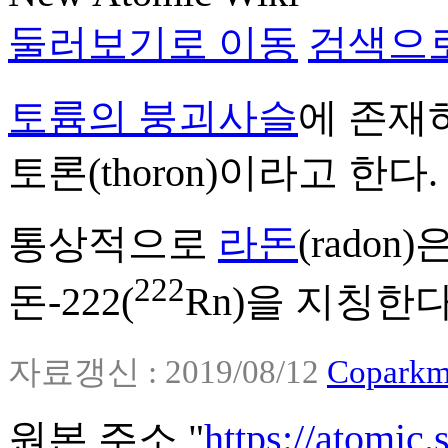
둘러보기로 이동
검색으
토륨의 붕괴사슬
에 존재하
토론(thoron)이라고 한다.
통상적으로
라돈
(radon)
222
돈-222(
Rn)을 지칭한다
자료갱신 : 2019/08/12
Coparkm
원본 주소 "
https://atomic