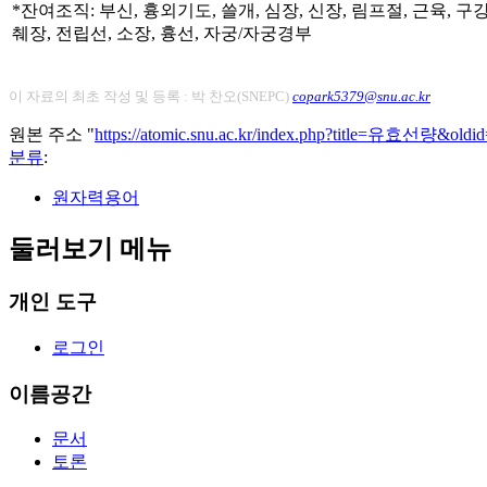
*잔여조직: 부신, 흉외기도, 쓸개, 심장, 신장, 림프절, 근육, 구
췌장, 전립선, 소장, 흉선, 자궁/자궁경부
이 자료의 최초 작성 및 등록 : 박 찬오(SNEPC)
copark5379@snu.ac.kr
원본 주소 "
https://atomic.snu.ac.kr/index.php?title=유효선량&oldi
분류
:
원자력용어
둘러보기 메뉴
개인 도구
로그인
이름공간
문서
토론