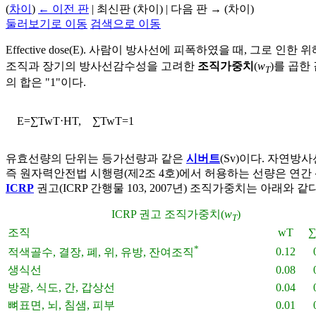
(
차이
)
← 이전 판
| 최신판 (차이) | 다음 판 → (차이)
둘러보기로 이동
검색으로 이동
Effective dose(E). 사람이 방사선에 피폭하였을 때, 그로
조직과 장기의 방사선감수성을 고려한
조직가중치
(
w
)를 곱한
T
의 합은 "1"이다.
E
=
∑
T
w
T
⋅
H
T
,
∑
T
w
T
=
1
유효선량의 단위는 등가선량과 같은
시버트
(Sv)이다. 자연
즉 원자력안전법 시행령(제2조 4호)에서 허용하는 선량은 연간
ICRP
권고(ICRP 간행물 103, 2007년) 조직가중치는 아래와 같다
ICRP 권고 조직가중치(
w
)
T
조직
w
T
∑
*
0.12
적색골수, 결장, 폐, 위, 유방, 잔여조직
생식선
0.08
방광, 식도, 간, 갑상선
0.04
뼈표면, 뇌, 침샘, 피부
0.01