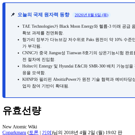
📌
오늘의 국제 원자력 동향
2026년 8월 6일 (목)
TAE Technologies가 Black Moon Energy와 헬륨-3 
확보 과제를 전면화함.
헝가리 정부가 다뉴브강 저수위로 Paks 원전이 약 10% 수
가 부각됨.
CNNC가 중국 Jiangsu성 Tianwan 8호기의 상온기능
전 절차에 진입함.
Holtec이 Entergy 및 Hyundai E&C와 SMR-300 배치
응을 모색함.
KHNP와 필리핀 AboitizPower가 원전 기술 협력과 예비
업자 참여 기반이 확대됨.
유효선량
New Atomic Wiki
Coparkmaru
(
토론
|
기여
)
님의 2018년 4월 2일 (월) 19:02 판