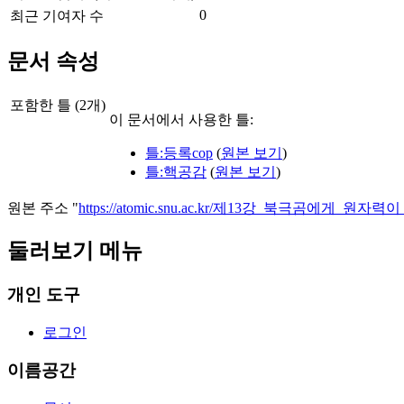
0
최근 기여자 수
문서 속성
포함한 틀 (2개)
이 문서에서 사용한 틀:
틀:등록cop
(
원본 보기
)
틀:핵공감
(
원본 보기
)
원본 주소 "
https://atomic.snu.ac.kr/제13강_북극곰에게_원
둘러보기 메뉴
개인 도구
로그인
이름공간