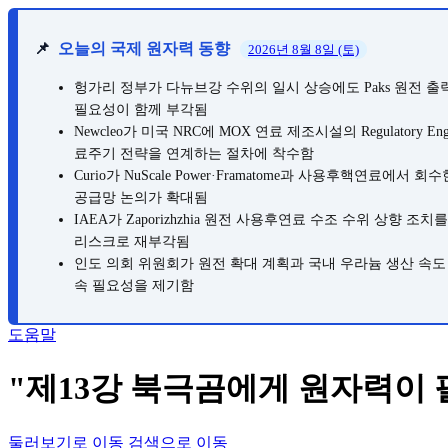
📌
오늘의 국제 원자력 동향
2026년 8월 8일 (토)
헝가리 정부가 다뉴브강 수위의 일시 상승에도 Paks 원전 출력
필요성이 함께 부각됨
Newcleo가 미국 NRC에 MOX 연료 제조시설의 Regulatory E
료주기 전략을 연계하는 절차에 착수함
Curio가 NuScale Power·Framatome과 사용후핵연
공급망 논의가 확대됨
IAEA가 Zaporizhzhia 원전 사용후연료 수조 수위 상
리스크로 재부각됨
인도 의회 위원회가 원전 확대 계획과 국내 우라늄 생산 속도 
속 필요성을 제기함
도움말
"제13강 북극곰에게 원자력이 
둘러보기로 이동
검색으로 이동