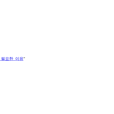
자력이_필요한_이유
"